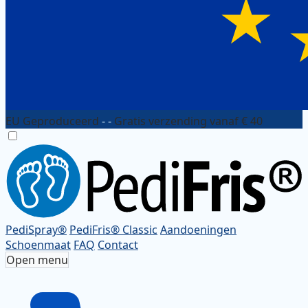
EU Geproduceerd
- -
Gratis verzending vanaf € 40
PediSpray®
PediFris® Classic
Aandoeningen
Schoenmaat
FAQ
Contact
Open menu